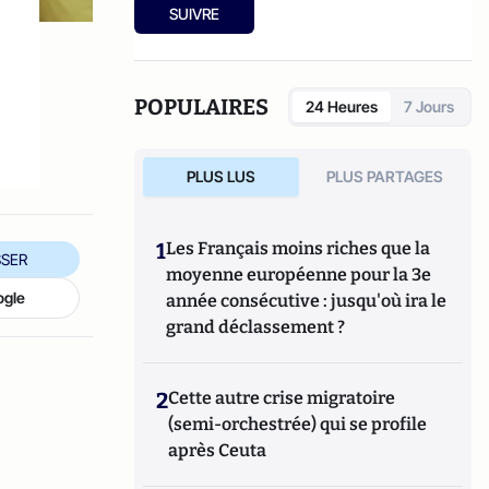
SUIVRE
POPULAIRES
24 Heures
7 Jours
PLUS LUS
PLUS PARTAGES
1
Les Français moins riches que la
SER
moyenne européenne pour la 3e
ogle
année consécutive : jusqu'où ira le
grand déclassement ?
2
Cette autre crise migratoire
(semi-orchestrée) qui se profile
après Ceuta