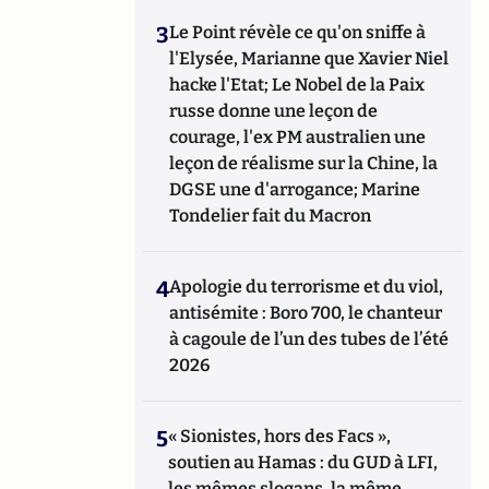
3
Le Point révèle ce qu'on sniffe à
l'Elysée, Marianne que Xavier Niel
hacke l'Etat; Le Nobel de la Paix
russe donne une leçon de
courage, l'ex PM australien une
leçon de réalisme sur la Chine, la
DGSE une d'arrogance; Marine
Tondelier fait du Macron
4
Apologie du terrorisme et du viol,
antisémite : Boro 700, le chanteur
à cagoule de l’un des tubes de l’été
2026
5
« Sionistes, hors des Facs »,
soutien au Hamas : du GUD à LFI,
les mêmes slogans, la même