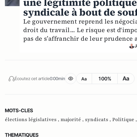
une légitimité politique
syndicale à bout de souff
Le gouvernement reprend les négociat
droit du travail... Le risque est d‘im
pas de s’affranchir de leur prudence 
J
Aa
100%
Écoutez cet article
0:00min
Aa
MOTS-CLES
élections législatives ,
majorité ,
syndicats ,
Politique 
THEMATIQUES