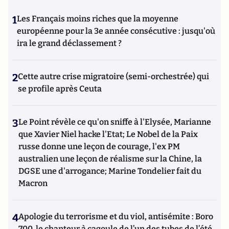
1
Les Français moins riches que la moyenne
européenne pour la 3e année consécutive : jusqu'où
ira le grand déclassement ?
2
Cette autre crise migratoire (semi-orchestrée) qui
se profile après Ceuta
3
Le Point révèle ce qu'on sniffe à l'Elysée, Marianne
que Xavier Niel hacke l'Etat; Le Nobel de la Paix
russe donne une leçon de courage, l'ex PM
australien une leçon de réalisme sur la Chine, la
DGSE une d'arrogance; Marine Tondelier fait du
Macron
4
Apologie du terrorisme et du viol, antisémite : Boro
700, le chanteur à cagoule de l’un des tubes de l’été