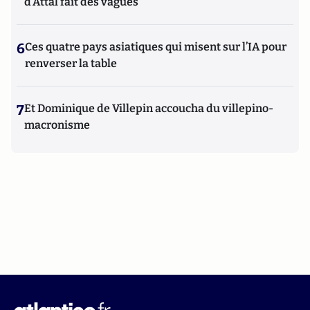
d'Attal fait des vagues
6
Ces quatre pays asiatiques qui misent sur l’IA pour
renverser la table
7
Et Dominique de Villepin accoucha du villepino-
macronisme