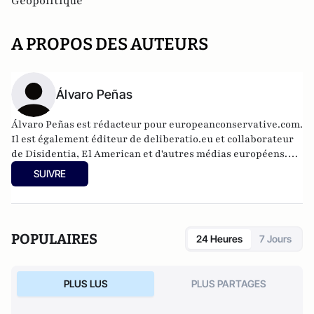
Géopolitique
A PROPOS DES AUTEURS
Álvaro Peñas
Álvaro Peñas est rédacteur pour europeanconservative.com.
Il est également éditeur de deliberatio.eu et collaborateur
de Disidentia, El American et d'autres médias européens.
Analyste international spécialisé en Europe de l'Est pour la
SUIVRE
chaîne de télévision 7NN, il est aussi auteur chez SND
Editores.
POPULAIRES
24 Heures
7 Jours
PLUS LUS
PLUS PARTAGES