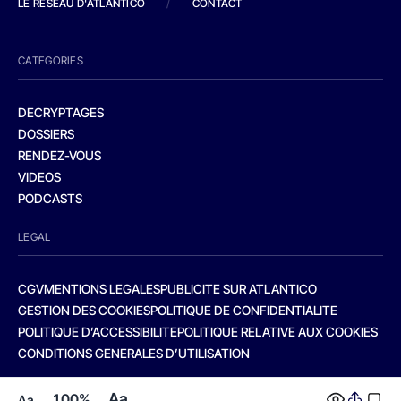
LE RESEAU D'ATLANTICO
/
CONTACT
CATEGORIES
DECRYPTAGES
DOSSIERS
RENDEZ-VOUS
VIDEOS
PODCASTS
LEGAL
CGV
MENTIONS LEGALES
PUBLICITE SUR ATLANTICO
GESTION DES COOKIES
POLITIQUE DE CONFIDENTIALITE
POLITIQUE D’ACCESSIBILITE
POLITIQUE RELATIVE AUX COOKIES
CONDITIONS GENERALES D’UTILISATION
Aa
100%
Aa