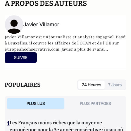
A PROPOS DES AUTEURS
Javier Villamor
Javier Villamor est un journaliste et analyste espagnol. Basé
à Bruxelles, il couvre les affaires de l'OTAN et de l'UE sur
europeanconservative.com
. Javier a plus de 17 ans
d'expérience dans les domaines de la politique
SUIVRE
internationale, de la défense et de la sécurité. Il travaille
également en tant que consultant et fournit des
informations stratégiques sur les affaires mondiales et les
dynamiques géopolitiques.
POPULAIRES
24 Heures
7 Jours
PLUS LUS
PLUS PARTAGES
1
Les Français moins riches que la moyenne
européenne pour la 3e année consécutive : jusqu'où