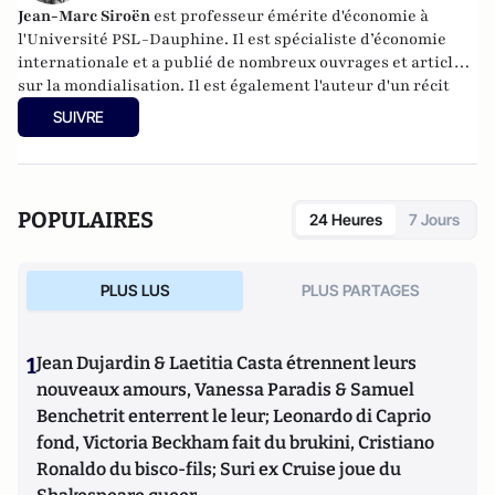
Jean-Marc Siroën
est professeur émérite d'économie à
l'Université PSL-Dauphine. Il est spécialiste d’économie
internationale et a publié de nombreux ouvrages et articles
sur la mondialisation. Il est également l'auteur d'un récit
romancé (en trois tomes) autour de l'économiste J.M. Keynes
SUIVRE
: "Mr Keynes et les extravagants". Site :
www.jean-
marcsiroen.dauphine.
fr
POPULAIRES
24 Heures
7 Jours
PLUS LUS
PLUS PARTAGES
1
Jean Dujardin & Laetitia Casta étrennent leurs
nouveaux amours, Vanessa Paradis & Samuel
Benchetrit enterrent le leur; Leonardo di Caprio
fond, Victoria Beckham fait du brukini, Cristiano
Ronaldo du bisco-fils; Suri ex Cruise joue du