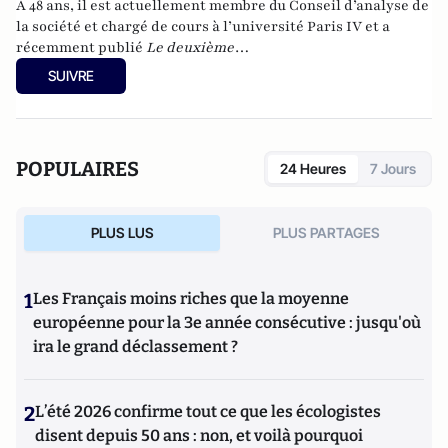
A 48 ans, il est actuellement membre du Conseil d’analyse de
la société et chargé de cours à l’université Paris IV et a
récemment publié
Le deuxième
humanisme – Introduction à la pensée de Luc Ferry
SUIVRE
(Germina, 2010). Il est également l’auteur, avec Pierre-Henri
Tavoillot, de
Philosophie des âges de la vie
(Grasset, 2007).
POPULAIRES
24 Heures
7 Jours
PLUS LUS
PLUS PARTAGES
1
Les Français moins riches que la moyenne
européenne pour la 3e année consécutive : jusqu'où
ira le grand déclassement ?
2
L’été 2026 confirme tout ce que les écologistes
disent depuis 50 ans : non, et voilà pourquoi