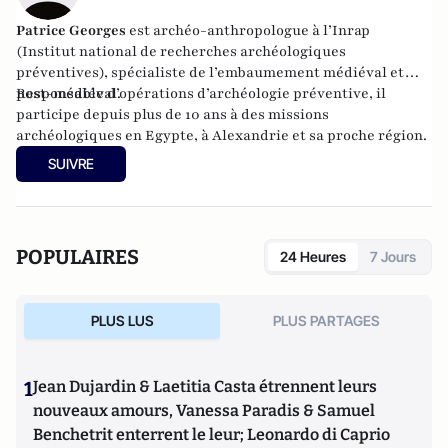
Patrice Georges
est archéo-anthropologue à l’Inrap
(
Institut national de recherches archéologiques
préventives
), s
pécialiste de l’embaumement médiéval et
post-médiéval
Responsable d’opérations d’archéologie préventive, il
.
participe depuis plus de 10 ans à des missions
archéologiques en Egypte, à Alexandrie et sa proche région.
SUIVRE
POPULAIRES
24 Heures
7 Jours
PLUS LUS
PLUS PARTAGES
1
Jean Dujardin & Laetitia Casta étrennent leurs
nouveaux amours, Vanessa Paradis & Samuel
Benchetrit enterrent le leur; Leonardo di Caprio