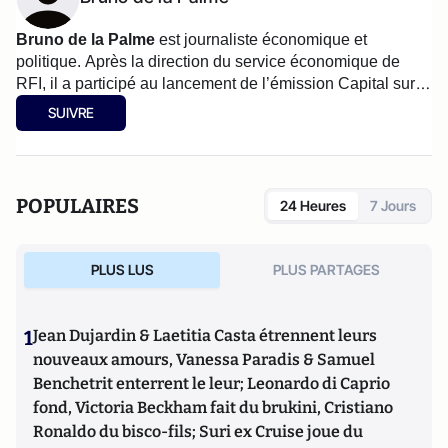
Bruno de la Palme
est journaliste économique et
politique. Après la direction du service économique de
RFI, il a participé au lancement de l’émission Capital sur
M6. Il est aujourd’hui réalisateur indépendant de
SUIVRE
documentaires pour la télévision. Il a publié
100 ans
d'erreurs de la gauche française
(la Boite à Pandore
2012)
.
POPULAIRES
24 Heures
7 Jours
PLUS LUS
PLUS PARTAGES
1
Jean Dujardin & Laetitia Casta étrennent leurs
nouveaux amours, Vanessa Paradis & Samuel
Benchetrit enterrent le leur; Leonardo di Caprio
fond, Victoria Beckham fait du brukini, Cristiano
Ronaldo du bisco-fils; Suri ex Cruise joue du