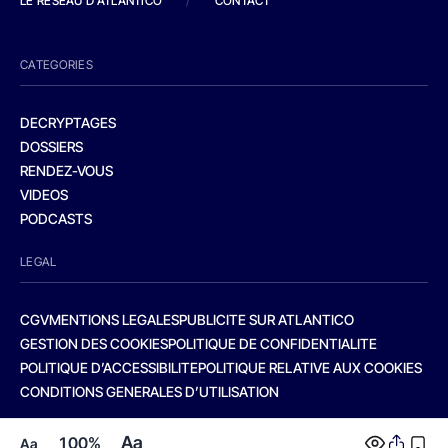
LE RESEAU D'ATLANTICO
/
CONTACT
CATEGORIES
DECRYPTAGES
DOSSIERS
RENDEZ-VOUS
VIDEOS
PODCASTS
LEGAL
CGV
MENTIONS LEGALES
PUBLICITE SUR ATLANTICO
GESTION DES COOKIES
POLITIQUE DE CONFIDENTIALITE
POLITIQUE D’ACCESSIBILITE
POLITIQUE RELATIVE AUX COOKIES
CONDITIONS GENERALES D’UTILISATION
Aa
100%
Aa