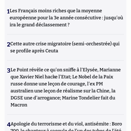
1
Les Français moins riches que la moyenne
européenne pour la 3e année consécutive : jusqu'où
ira le grand déclassement ?
2
Cette autre crise migratoire (semi-orchestrée) qui
se profile après Ceuta
3
Le Point révèle ce qu'on sniffe à l'Elysée, Marianne
que Xavier Niel hacke l'Etat; Le Nobel de la Paix
russe donne une leçon de courage, l'ex PM
australien une leçon de réalisme sur la Chine, la
DGSE une d'arrogance; Marine Tondelier fait du
Macron
4
Apologie du terrorisme et du viol, antisémite : Boro
700, le chanteur à cagoule de l’un des tubes de l’été