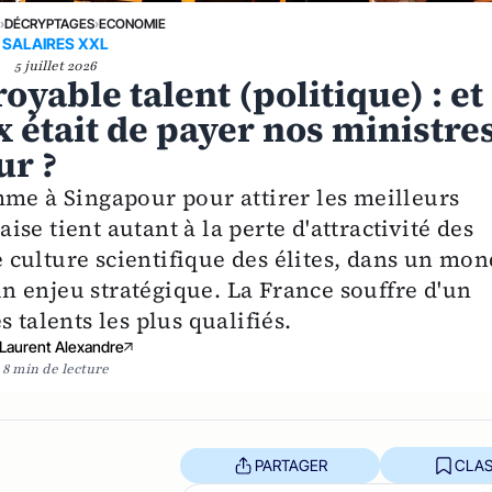
E
›
DÉCRYPTAGES
›
ECONOMIE
SALAIRES XXL
5 juillet 2026
oyable talent (politique) : et
x était de payer nos ministre
ur ?
mme à Singapour pour attirer les meilleurs
aise tient autant à la perte d'attractivité des
culture scientifique des élites, dans un mo
 un enjeu stratégique. La France souffre d'un
 talents les plus qualifiés.
Laurent Alexandre
8 min de lecture
PARTAGER
CLAS