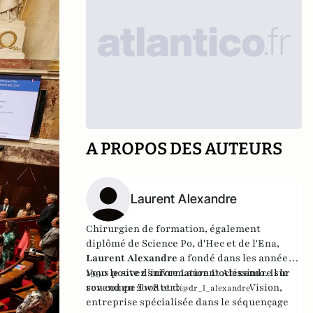
A PROPOS DES AUTEURS
Laurent Alexandre
Chirurgien de formation, également
diplômé de Science Po, d'Hec et de l'Ena,
Laurent Alexandre
a fondé dans les années
1990 le site d’information
Vous pouvez suivre Laurent Alexandre sur
Doctissimo
. Il le
revend en 2008 et développe
son compe Twitter :
DNA Vision
,
@dr_l_alexandre
entreprise spécialisée dans le séquençage