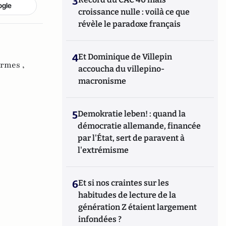
3
ogle
croissance nulle : voilà ce que
révèle le paradoxe français
4
Et Dominique de Villepin
ormes ,
accoucha du villepino-
macronisme
5
Demokratie leben! : quand la
démocratie allemande, financée
par l'État, sert de paravent à
l'extrémisme
6
Et si nos craintes sur les
habitudes de lecture de la
génération Z étaient largement
infondées ?