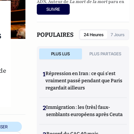
ADN. Auteur de
La mort de la mort
paru en
2011, Laurent Alexandre est un expert des
SUIVRE
bouleversements que va connaître
l'humanité grâce aux progrès de la
biotechnologie.
s
POPULAIRES
24 Heures
7 Jours
PLUS LUS
PLUS PARTAGES
nde
1
Répression en Iran : ce qui s'est
vraiment passé pendant que Paris
regardait ailleurs
2
Immigration : les (très) faux-
semblants européens après Ceuta
SER
Record du CAC 40 mais