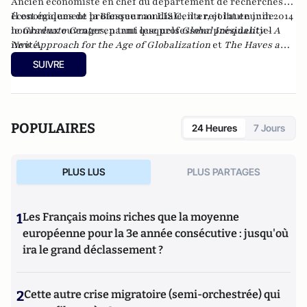
Ancien économiste en chef du département de recherches
économiques de la Banque mondiale, il a rejoint en juin 2014
Il est également professeur au LIS Center, et l'auteur de
le
nombreux ouvrages, parmi lesquels
Graduate Center
en tant que professeur présidentiel
Global Inequality - A
invité.
New Approach for the Age of Globalization
et
The Haves and
the Have-Nots : A Brief and Idiosyncratic History of Global
SUIVRE
Inequality.
POPULAIRES
24 Heures
7 Jours
PLUS LUS
PLUS PARTAGES
1
Les Français moins riches que la moyenne
européenne pour la 3e année consécutive : jusqu'où
ira le grand déclassement ?
2
Cette autre crise migratoire (semi-orchestrée) qui