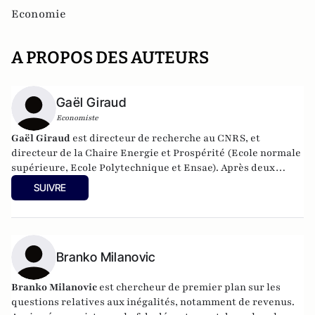
Economie
A PROPOS DES AUTEURS
Gaël Giraud
Economiste
Gaël Giraud
est directeur de recherche au CNRS, et
directeur de la Chaire Energie et Prospérité (Ecole normale
supérieure, Ecole Polytechnique et Ensae). Après deux
années passées au Tchad, où il fonde un centre d'accueil
SUIVRE
pour les enfants de la rue de Sarh, Gaël Giraud a travaillé
quinze ans comme chercheur en économie théorique, au
cours desquels il a aussi exercé l'activité de consultant
scientifique auprès de banques d'investissement. Il a publié
quatre livres, dont le dernier s'intitule
Branko Milanovic
Illusion financière
,
(éditions de l'Atelier, 2013). Enfin, Gaël Giraud est religieux
jésuite.
Branko Milanovic
est chercheur de premier plan sur les
questions relatives aux inégalités, notamment de revenus.