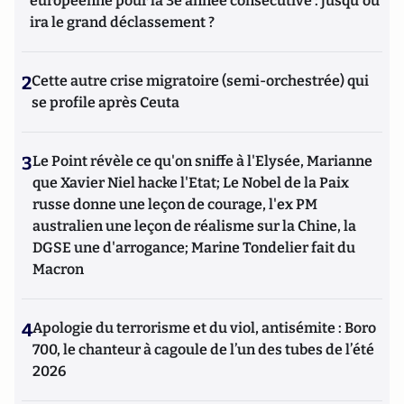
européenne pour la 3e année consécutive : jusqu'où
ira le grand déclassement ?
2
Cette autre crise migratoire (semi-orchestrée) qui
se profile après Ceuta
3
Le Point révèle ce qu'on sniffe à l'Elysée, Marianne
que Xavier Niel hacke l'Etat; Le Nobel de la Paix
russe donne une leçon de courage, l'ex PM
australien une leçon de réalisme sur la Chine, la
DGSE une d'arrogance; Marine Tondelier fait du
Macron
4
Apologie du terrorisme et du viol, antisémite : Boro
700, le chanteur à cagoule de l’un des tubes de l’été
2026