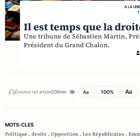
A LA UN
T
Il est temps que la droi
Une tribune de Sébastien Martin, Pré
Président du Grand Chalon.
Aa
100%
Écoutez cet article
0:00min
Aa
MOTS-CLES
Politique ,
droite ,
Opposition ,
Les Républicains ,
Emm