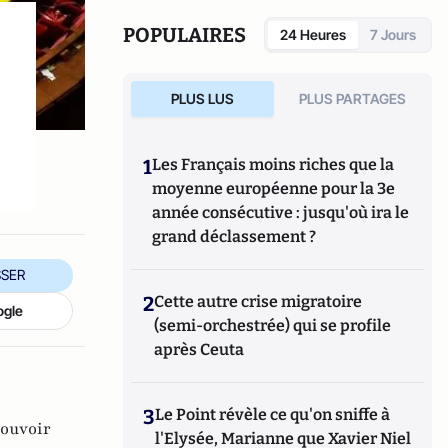
POPULAIRES
24 Heures
7 Jours
PLUS LUS
PLUS PARTAGES
1
Les Français moins riches que la
moyenne européenne pour la 3e
année consécutive : jusqu'où ira le
grand déclassement ?
SER
2
Cette autre crise migratoire
ogle
(semi-orchestrée) qui se profile
après Ceuta
3
Le Point révèle ce qu'on sniffe à
ouvoir
l'Elysée, Marianne que Xavier Niel