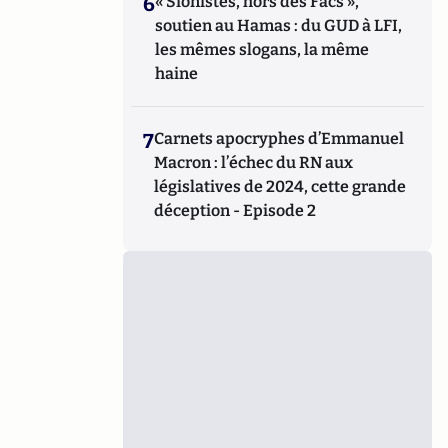
6
« Sionistes, hors des Facs »,
soutien au Hamas : du GUD à LFI,
les mêmes slogans, la même
haine
7
Carnets apocryphes d’Emmanuel
Macron : l’échec du RN aux
législatives de 2024, cette grande
déception - Episode 2