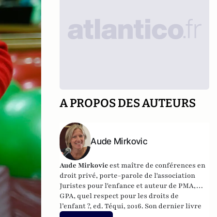
A PROPOS DES AUTEURS
Aude Mirkovic
Aude Mirkovic
est maître de conférences en
droit privé, porte-parole de l'association
Juristes pour l'enfance et auteur de
PMA,
GPA, quel respect pour les droits de
l’enfant ?, ed. Téqui, 2016
. Son dernier livre
"
En rouge et noir
" est paru aux