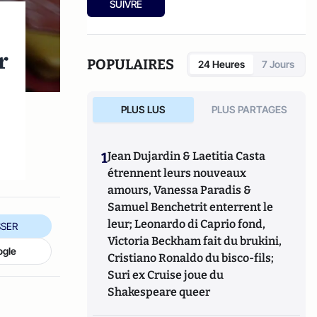
SUIVRE
éditions Scholæ en 2017.
r
POPULAIRES
24 Heures
7 Jours
PLUS LUS
PLUS PARTAGES
1
Jean Dujardin & Laetitia Casta
étrennent leurs nouveaux
amours, Vanessa Paradis &
Samuel Benchetrit enterrent le
leur; Leonardo di Caprio fond,
SER
Victoria Beckham fait du brukini,
ogle
Cristiano Ronaldo du bisco-fils;
Suri ex Cruise joue du
Shakespeare queer