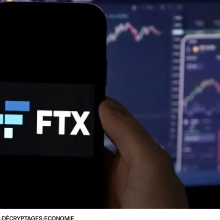
E
›
DÉCRYPTAGES
›
ECONOMIE