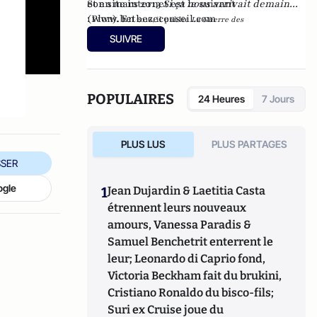
et en mars 2013
Son site internet est le suivant
Si ça nous arrivait demain...
(Plon). En
:
www.betbezeconseil.com
2016, il publie
La Guerre des
et en 2017 "La
Mondialisations
, aux éditions
Economica
SUIVRE
France, ce malade imaginaire" chez le même
éditeur.
POPULAIRES
24 Heures
7 Jours
PLUS LUS
PLUS PARTAGES
SER
ogle
1
Jean Dujardin & Laetitia Casta
étrennent leurs nouveaux
amours, Vanessa Paradis &
Samuel Benchetrit enterrent le
leur; Leonardo di Caprio fond,
Victoria Beckham fait du brukini,
Cristiano Ronaldo du bisco-fils;
Suri ex Cruise joue du