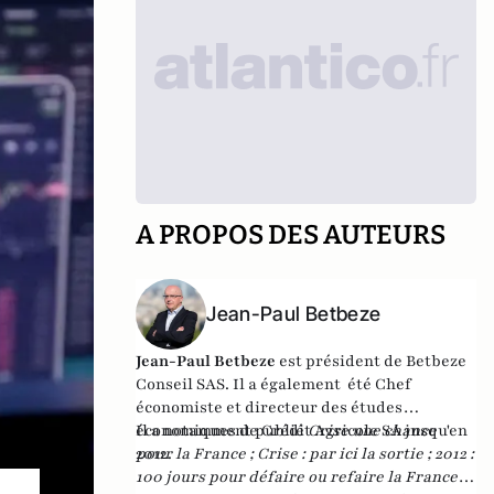
A PROPOS DES AUTEURS
Jean-Paul Betbeze
Jean-Paul Betbeze
est président de Betbeze
Conseil SAS. Il a également été Chef
économiste et directeur des études
économiques de Crédit Agricole SA jusqu'en
Il a notamment publié
Crise une chance
2012.
pour la France
;
Crise : par ici la sortie
;
2012 :
100 jours pour défaire ou refaire la France
,