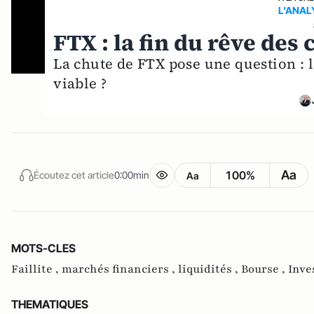
L'ANAL
FTX : la fin du rêve de
La chute de FTX pose une question : 
viable ?
Aa
100%
Écoutez cet article
0:00min
Aa
MOTS-CLES
Faillite ,
marchés financiers ,
liquidités ,
Bourse ,
Inve
THEMATIQUES