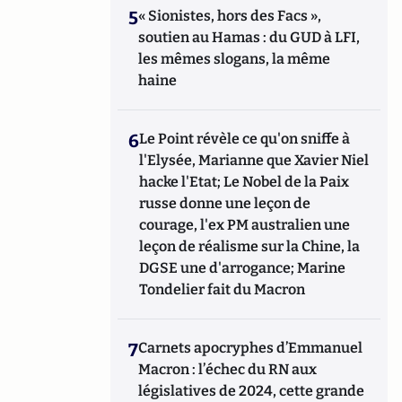
5
« Sionistes, hors des Facs »,
soutien au Hamas : du GUD à LFI,
les mêmes slogans, la même
haine
6
Le Point révèle ce qu'on sniffe à
l'Elysée, Marianne que Xavier Niel
hacke l'Etat; Le Nobel de la Paix
russe donne une leçon de
courage, l'ex PM australien une
leçon de réalisme sur la Chine, la
DGSE une d'arrogance; Marine
Tondelier fait du Macron
7
Carnets apocryphes d’Emmanuel
Macron : l’échec du RN aux
législatives de 2024, cette grande