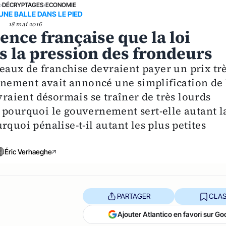
E
›
DÉCRYPTAGES
›
ECONOMIE
 UNE BALLE DANS LE PIED
18 mai 2016
lence française que la loi
us la pression des frondeurs
éseaux de franchise devraient payer un prix tr
ernement avait annoncé une simplification de 
vraient désormais se traîner de très lourds
 pourquoi le gouvernement sert-elle autant l
quoi pénalise-t-il autant les plus petites
Éric Verhaeghe
PARTAGER
CLAS
Ajouter Atlantico en favori sur Go