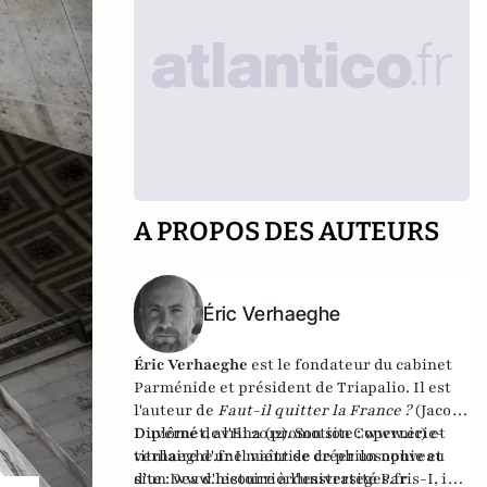
A PROPOS DES AUTEURS
Éric Verhaeghe
Éric Verhaeghe
est le fondateur du
cabinet
Parménide
et président de
Triapalio
. Il est
l'auteur de
Faut-il quitter la France ?
(Jacob-
Duvernet, avril 2012). Son site :
Diplômé de l'Ena (promotion Copernic) et
www.eric-
verhaeghe.fr
titulaire d'une maîtrise de philosophie et
Il vient de créer un nouveau
site :
d'un Dea d'histoire à l'université Paris-I, il
www.lecourrierdesstrateges.fr