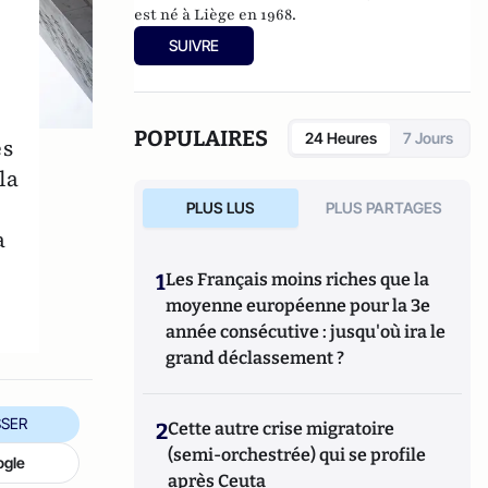
est né à Liège en 1968.
SUIVRE
POPULAIRES
24 Heures
7 Jours
ès
la
PLUS LUS
PLUS PARTAGES
a
1
Les Français moins riches que la
moyenne européenne pour la 3e
année consécutive : jusqu'où ira le
grand déclassement ?
SER
2
Cette autre crise migratoire
(semi-orchestrée) qui se profile
ogle
après Ceuta