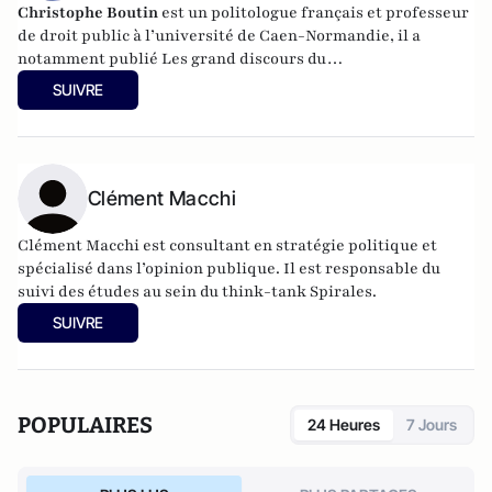
Christophe Boutin
est un politologue français et professeur
de droit public à l’université de Caen-Normandie, il a
notamment publié
Les grand discours du
XXe siècle
(Flammarion 2009) et co-dirigé
Le dictionnaire
SUIVRE
du conservatisme
(Cerf 2017), le
Le dictionnaire des
populismes
(Cerf 2019) et
Le dictionnaire du progressisme
(Seuil 2022). Christophe Boutin est membre de la Fondation
du Pont-Neuf.
Clément Macchi
Clément Macchi est consultant en stratégie politique et
spécialisé dans l’opinion publique. Il est responsable du
suivi des études au sein du think-tank Spirales.
SUIVRE
POPULAIRES
24 Heures
7 Jours