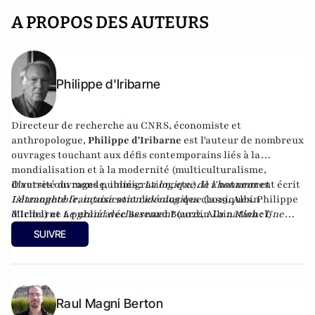
A PROPOS DES AUTEURS
Philippe d'Iribarne
Directeur de recherche au CNRS, économiste et
anthropologue,
Philippe d'Iribarne
est l'auteur de nombreux
ouvrages touchant aux défis contemporains liés à la
mondialisation et à la modernité (multiculturalisme,
diversité du monde, immigration, etc.). Il a notamment écrit
D'autres ouvrages publiés :
La logique de l'honneur
et
Islamophobie, intoxication idéologique
L'étrangeté française
sont devenus des classiques. Philippe
(2019, Albin
Michel) et
d'Iribarne a publié avec Bernard Bourdin
Le grand déclassement
(2022, Albin Michel)
La nation : Une
ou
ressource d'avenir
L'islam devant la démocratie
chez Artège éditions (2022).
(Gallimard, 2013).
SUIVRE
Raul Magni Berton