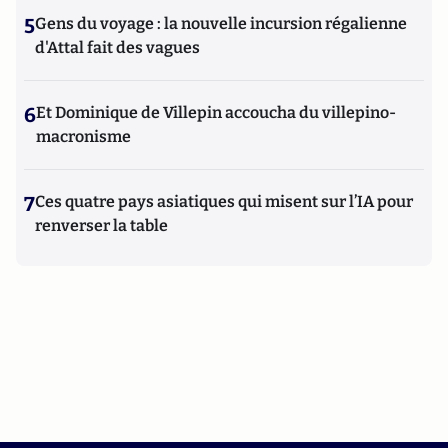
Universitaires de France (PUF).
5
Gens du voyage : la nouvelle incursion régalienne
d'Attal fait des vagues
6
Et Dominique de Villepin accoucha du villepino-
macronisme
7
Ces quatre pays asiatiques qui misent sur l’IA pour
renverser la table