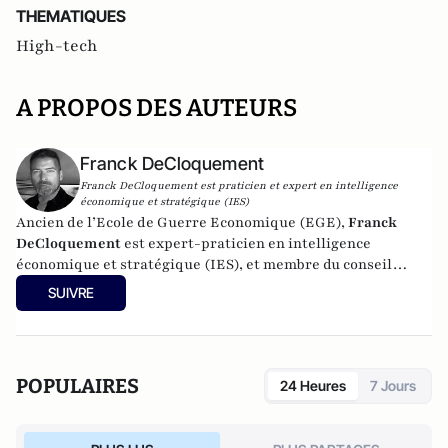
THEMATIQUES
High-tech
A PROPOS DES AUTEURS
Franck DeCloquement
Franck DeCloquement est praticien et expert en intelligence
économique et stratégique (IES)
Ancien de l’Ecole de Guerre Economique (EGE),
Franck
DeCloquement
est expert-praticien en intelligence
économique et stratégique (IES), et membre du conseil
scientifique de l’Institut d’Études de Géopolitique
SUIVRE
Appliquée - EGA. Il intervient comme conseil en appui aux
directions d'entreprises implantées en France et à
l'international, dans des environnements concurrentiels et
complexes. Membre du CEPS, de la CyberTaskforce et du
POPULAIRES
24 Heures
7 Jours
Cercle K2, il est aussi spécialiste des problématiques ayant
trait à l'impact des nouvelles technologies et du cyber, sur
les écosystèmes économique et sociaux. Mais également, sur