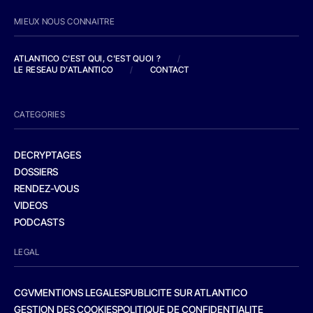
MIEUX NOUS CONNAITRE
ATLANTICO C'EST QUI, C'EST QUOI ?
/
LE RESEAU D'ATLANTICO
/
CONTACT
CATEGORIES
DECRYPTAGES
DOSSIERS
RENDEZ-VOUS
VIDEOS
PODCASTS
LEGAL
CGV
MENTIONS LEGALES
PUBLICITE SUR ATLANTICO
GESTION DES COOKIES
POLITIQUE DE CONFIDENTIALITE