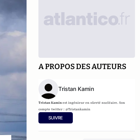
A PROPOS DES AUTEURS
Tristan Kamin
Tristan Kamin
est ingénieur en sûreté nucléaire. Son
compte twitter :
@Tristankamin
SUIVRE