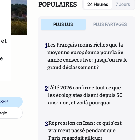
POPULAIRES
24 Heures
7 Jours
PLUS LUS
PLUS PARTAGES
 et
1
Les Français moins riches que la
moyenne européenne pour la 3e
e
année consécutive : jusqu'où ira le
grand déclassement ?
2
L’été 2026 confirme tout ce que
les écologistes disent depuis 50
SER
ans : non, et voilà pourquoi
ogle
3
Répression en Iran : ce qui s'est
vraiment passé pendant que
Paris regardait ailleurs