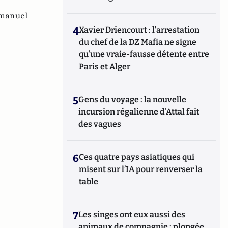
manuel
4
Xavier Driencourt : l’arrestation
du chef de la DZ Mafia ne signe
qu’une vraie-fausse détente entre
Paris et Alger
5
Gens du voyage : la nouvelle
incursion régalienne d'Attal fait
des vagues
6
Ces quatre pays asiatiques qui
misent sur l’IA pour renverser la
table
7
Les singes ont eux aussi des
animaux de compagnie : plongée