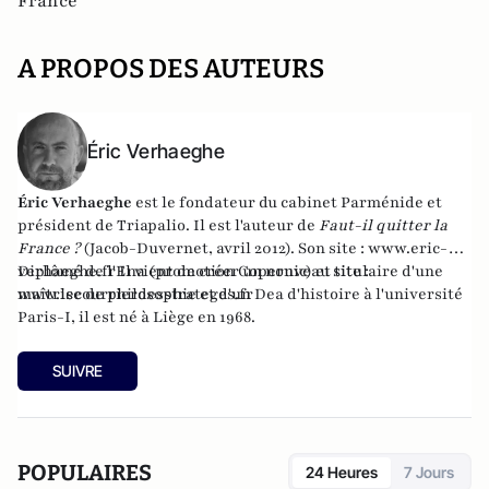
France
A PROPOS DES AUTEURS
Éric Verhaeghe
Éric Verhaeghe
est le fondateur du
cabinet Parménide
et
président de
Triapalio
. Il est l'auteur de
Faut-il quitter la
France ?
(Jacob-Duvernet, avril 2012). Son site :
www.eric-
verhaeghe.fr
Diplômé de l'Ena (promotion Copernic) et titulaire d'une
Il vient de créer un nouveau site :
www.lecourrierdesstrateges.fr
maîtrise de philosophie et d'un Dea d'histoire à l'université
Paris-I, il est né à Liège en 1968.
SUIVRE
POPULAIRES
24 Heures
7 Jours