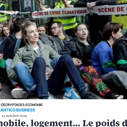
E
›
DÉCRYPTAGES
›
ECONOMIE
LANTICO BUSINESS
15 octobre 2022
mobile, logement... Le poids 