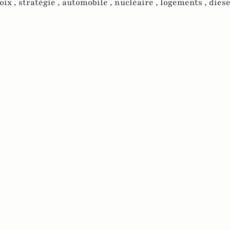
oix ,
stratégie ,
automobile ,
nucléaire ,
logements ,
diese