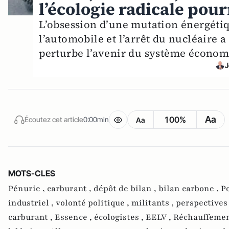
l’écologie radicale pour
L’obsession d’une mutation énergétiq
l’automobile et l’arrêt du nucléaire 
perturbe l’avenir du système économ
J
Aa
100%
Écoutez cet article
0:00min
Aa
MOTS-CLES
Pénurie ,
carburant ,
dépôt de bilan ,
bilan carbone ,
Po
industriel ,
volonté politique ,
militants ,
perspectives
carburant ,
Essence ,
écologistes ,
EELV ,
Réchauffemen