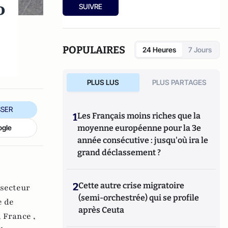
o
SUIVRE
POPULAIRES
24 Heures
7 Jours
PLUS LUS
PLUS PARTAGES
SER
1
Les Français moins riches que la
ogle
moyenne européenne pour la 3e
année consécutive : jusqu'où ira le
grand déclassement ?
2
Cette autre crise migratoire
secteur
(semi-orchestrée) qui se profile
e de
après Ceuta
,
France ,