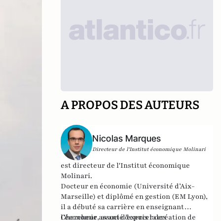
A PROPOS DES AUTEURS
Nicolas Marques
Directeur de l'Institut économique Molinari
est directeur de l'
Institut économique
Molinari
.
Docteur en économie (Université d’Aix-
Marseille) et diplômé en gestion (EM Lyon),
il a débuté sa carrière en enseignant
l’économie, avant d’exercer des
Chercheur associé depuis la création de