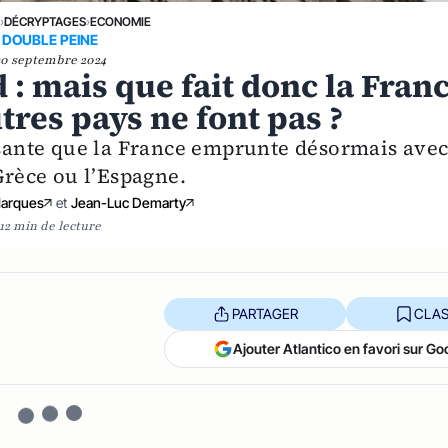
E
›
DÉCRYPTAGES
›
ECONOMIE
DOUBLE PEINE
30 septembre 2024
 : mais que fait donc la Fran
tres pays ne font pas ?
essante que la France emprunte désormais ave
 Grèce ou l’Espagne.
Marques
et
Jean-Luc Demarty
12 min de lecture
PARTAGER
CLAS
Ajouter Atlantico en favori sur Go