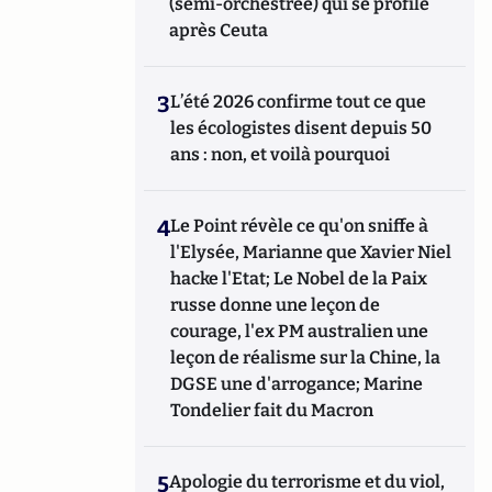
(semi-orchestrée) qui se profile
après Ceuta
3
L’été 2026 confirme tout ce que
les écologistes disent depuis 50
ans : non, et voilà pourquoi
4
Le Point révèle ce qu'on sniffe à
l'Elysée, Marianne que Xavier Niel
hacke l'Etat; Le Nobel de la Paix
russe donne une leçon de
courage, l'ex PM australien une
leçon de réalisme sur la Chine, la
DGSE une d'arrogance; Marine
Tondelier fait du Macron
5
Apologie du terrorisme et du viol,