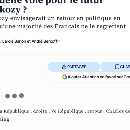
uelle voie pour le futur
rkozy ?
ozy envisagerait un retour en politique en
u'une majorité des Français ne le regrettent
 Carole Barjon et André Bercoff
PARTAGER
CLAS
Ajouter Atlantico en favori sur Go
la République ,
droite ,
Ve République ,
retour ,
Charles de
aing