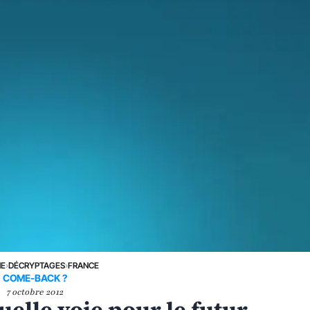
NE
›
DÉCRYPTAGES
›
FRANCE
COME-BACK ?
7 octobre 2012