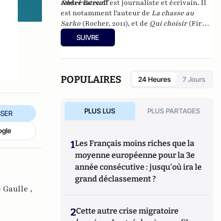
Observateur
André Bercoff
.
est journaliste et écrivain.
Il
est notamment l'auteur de
La chasse au
Sarko
(Rocher, 2011), et
de
Qui choisir
(First
editions, 2012)
SUIVRE
POPULAIRES
24 Heures
7 Jours
PLUS LUS
PLUS PARTAGES
SER
ogle
1
Les Français moins riches que la
moyenne européenne pour la 3e
année consécutive : jusqu'où ira le
grand déclassement ?
 Gaulle ,
2
Cette autre crise migratoire