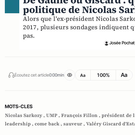
De Gaulle ou Giscard : q
politique de Nicolas Sa
Alors que l'ex-président Nicolas Sark
2017, plusieurs sondages indiquent q
pas.
Josée Pochat,
Aa
100%
Écoutez cet article
0:00min
Aa
MOTS-CLES
Nicolas Sarkozy ,
UMP ,
François Fillon ,
président de 
leadership ,
come back ,
sauveur ,
Valéry Giscard d'Est