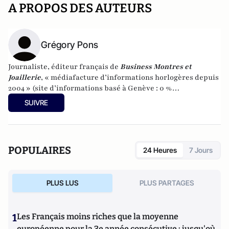
A PROPOS DES AUTEURS
Grégory Pons
Journaliste, éditeur français de
Business Montres et
Joaillerie
, « médiafacture d’informations horlogères depuis
2004 » (site d’informations basé à Genève : 0 %
publicité-100 % liberté), spécialiste du marketing horloger
SUIVRE
et de l’analyse des marchés de la montre.
POPULAIRES
24 Heures
7 Jours
PLUS LUS
PLUS PARTAGES
1
Les Français moins riches que la moyenne
européenne pour la 3e année consécutive : jusqu'où