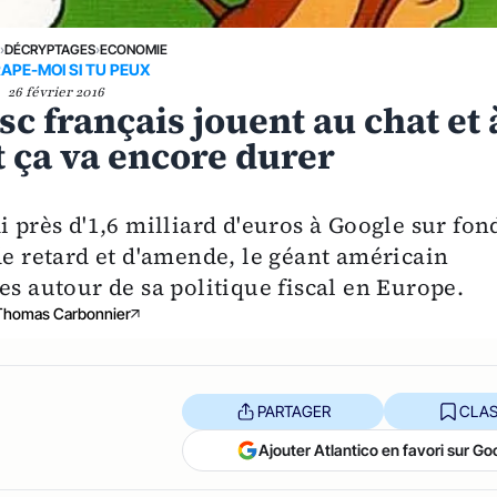
E
›
DÉCRYPTAGES
›
ECONOMIE
APE-MOI SI TU PEUX
26 février 2016
c français jouent au chat et 
t ça va encore durer
i près d'1,6 milliard d'euros à Google sur fon
de retard et d'amende, le géant américain
es autour de sa politique fiscal en Europe.
Thomas Carbonnier
PARTAGER
CLAS
Ajouter Atlantico en favori sur Go