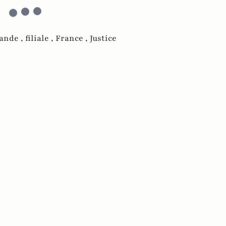
lande ,
filiale ,
France ,
Justice