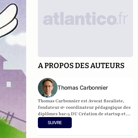
A PROPOS DES AUTEURS
Thomas Carbonnier
Thomas Carbonnier est Avocat fiscaliste,
fondateur & coordinateur pédagogique des
diplômes bac+5 DU Création de startup et
innovation et DU Création et
SUIVRE
développement de structures en santé à
l'Université Paris Cité. Il est également