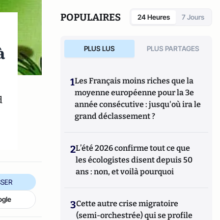
Président de l'UNPI 95, une association de
propriétaires qui intervient dans le Val
POPULAIRES
24 Heures
7 Jours
d'Oise.
à
PLUS LUS
PLUS PARTAGES
1
Les Français moins riches que la
moyenne européenne pour la 3e
d
année consécutive : jusqu'où ira le
grand déclassement ?
2
L’été 2026 confirme tout ce que
les écologistes disent depuis 50
ans : non, et voilà pourquoi
SER
ogle
3
Cette autre crise migratoire
(semi-orchestrée) qui se profile