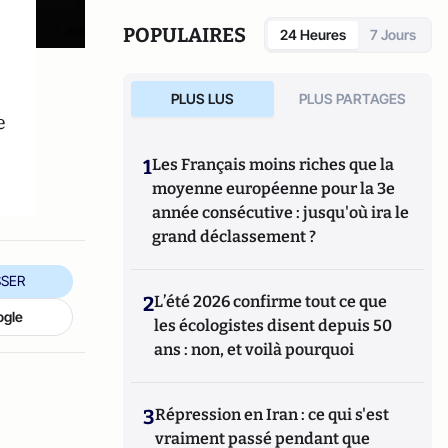
POPULAIRES
24 Heures
7 Jours
PLUS LUS
PLUS PARTAGES
e
1
Les Français moins riches que la
moyenne européenne pour la 3e
année consécutive : jusqu'où ira le
grand déclassement ?
SER
2
L’été 2026 confirme tout ce que
ogle
les écologistes disent depuis 50
ans : non, et voilà pourquoi
3
Répression en Iran : ce qui s'est
vraiment passé pendant que