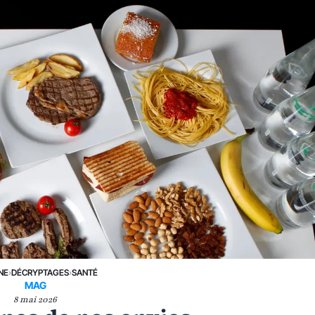
NE
›
DÉCRYPTAGES
›
SANTÉ
MAG
8 mai 2026