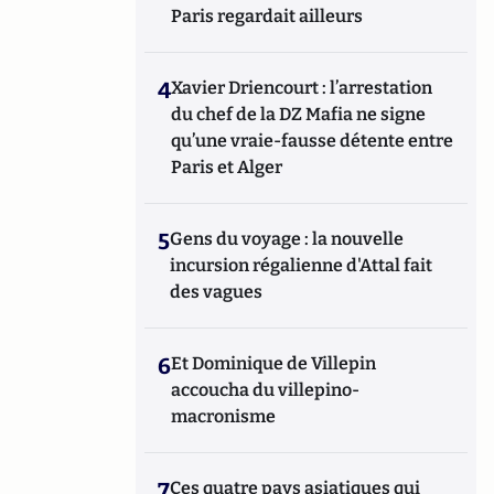
Paris regardait ailleurs
4
Xavier Driencourt : l’arrestation
du chef de la DZ Mafia ne signe
qu’une vraie-fausse détente entre
Paris et Alger
5
Gens du voyage : la nouvelle
incursion régalienne d'Attal fait
des vagues
6
Et Dominique de Villepin
accoucha du villepino-
macronisme
7
Ces quatre pays asiatiques qui