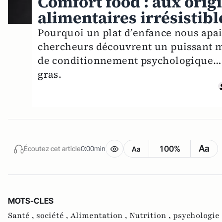
Comfort food : aux orig
alimentaires irrésistibl
Pourquoi un plat d’enfance nous apaise
chercheurs découvrent un puissant m
de conditionnement psychologique… b
gras.
Aa
100%
Écoutez cet article
0:00min
Aa
MOTS-CLES
Santé ,
société ,
Alimentation ,
Nutrition ,
psychologie 