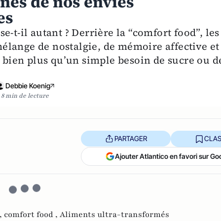
ines de nos envies
es
-t-il autant ? Derrière la “comfort food”, les
élange de nostalgie, de mémoire affective et
ien plus qu’un simple besoin de sucre ou d
Debbie Koenig
8 min de lecture
PARTAGER
CLAS
Ajouter Atlantico en favori sur Go
,
comfort food ,
Aliments ultra-transformés