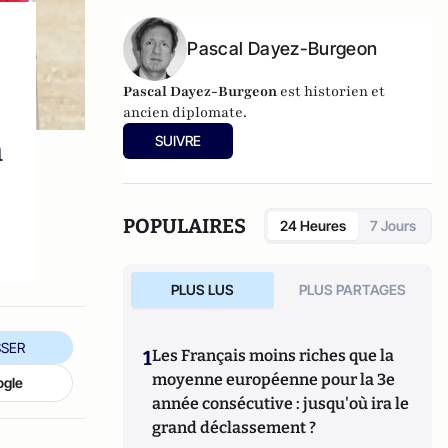
Pascal Dayez-Burgeon
Pascal Dayez-Burgeon
est historien et
ancien diplomate.
n
SUIVRE
POPULAIRES
24 Heures
7 Jours
PLUS LUS
PLUS PARTAGES
SER
1
Les Français moins riches que la
moyenne européenne pour la 3e
ogle
année consécutive : jusqu'où ira le
grand déclassement ?