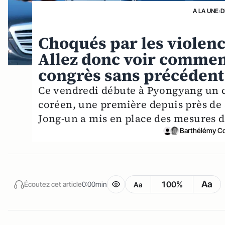
A LA UNE
›
D
Choqués par les violenc
Allez donc voir commen
congrès sans précédent
Ce vendredi débute à Pyongyang un c
coréen, une première depuis près de 
Jong-un a mis en place des mesures d
Barthélémy C
Aa
100%
Écoutez cet article
0:00min
Aa