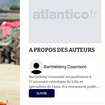
A PROPOS DES AUTEURS
Barthélémy Courmont
Barthélémy Courmont est professeur à
l'Université catholique de Lille et
spécialiste de l'Asie. Il a récemment publié
La Chine face au monde, chez Eyrolles.
SUIVRE