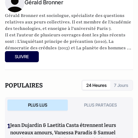
Gérald Bronner
Gérald Bronner est sociologue, spécialiste des questions
relatives aux peurs collectives. Il est membre de l'Académie
des technologies, et enseigne à l'université Paris 7.
Il est l'auteur de plusieurs ouvrages dont les plus récents
sont :
L'inquiétant principe de précaution
(2010),
La
démocratie des crédules
(2013) et
La planète des hommes -
réenchanter le risque
(2014).
SUIVRE
POPULAIRES
24 Heures
7 Jours
PLUS LUS
PLUS PARTAGES
1
Jean Dujardin & Laetitia Casta étrennent leurs
nouveaux amours, Vanessa Paradis & Samuel