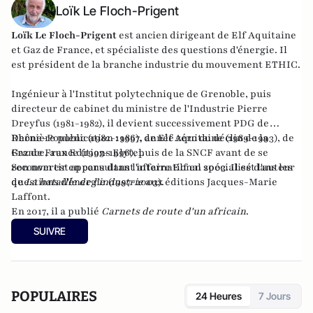
Loïk Le Floch-Prigent
Loïk Le Floch-Prigent
est ancien dirigeant de Elf Aquitaine
et Gaz de France, et spécialiste des questions d'énergie. Il
est président de la branche industrie du mouvement ETHIC.
Ingénieur à l'Institut polytechnique de Grenoble, puis
directeur de cabinet du ministre de l'Industrie Pierre
Dreyfus (1981-1982), il devient successivement PDG de
Rhône-Poulenc (1982-1986), de Elf Aquitaine (1989-1993), de
Dernière publication :
1997, année zéro du déclin de la
Gaz de France (1993-1996), puis de la SNCF avant de se
France
, aux Editions Elytel.
reconvertir en consultant international spécialisé dans les
Son nom est apparu dans l'affaire Elf en 2003. Il est l'auteur
questions d'énergie (1997-2003).
de
La bataille de l'industrie
aux éditions Jacques-Marie
Laffont.
En 2017, il a publié
Carnets de route d'un africain
.
SUIVRE
POPULAIRES
24 Heures
7 Jours