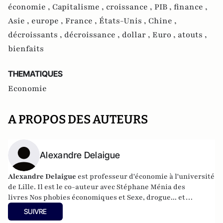
économie ,
Capitalisme ,
croissance ,
PIB ,
finance ,
Asie ,
europe ,
France ,
États-Unis ,
Chine ,
décroissants ,
décroissance ,
dollar ,
Euro ,
atouts ,
bienfaits
THEMATIQUES
Economie
A PROPOS DES AUTEURS
Alexandre Delaigue
Alexandre Delaigue
est
professeur d'
économie
à l'université
de Lille. Il est le co-auteur avec Stéphane Ménia des
livres
Nos phobies économiques
et
Sexe, drogue... et
économie : pas de sujet tabou pour les économistes
(parus
SUIVRE
chez Pearson). Son site :
econoclaste.net