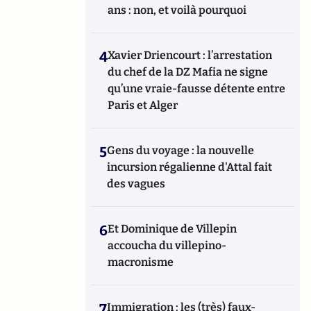
ans : non, et voilà pourquoi
4
Xavier Driencourt : l’arrestation
du chef de la DZ Mafia ne signe
qu’une vraie-fausse détente entre
Paris et Alger
5
Gens du voyage : la nouvelle
incursion régalienne d'Attal fait
des vagues
6
Et Dominique de Villepin
accoucha du villepino-
macronisme
7
Immigration : les (très) faux-