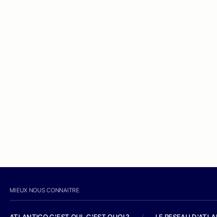
MIEUX NOUS CONNAITRE
ATLANTICO C'EST QUI, C'EST QUOI ?
/
LE RESEAU D'ATL