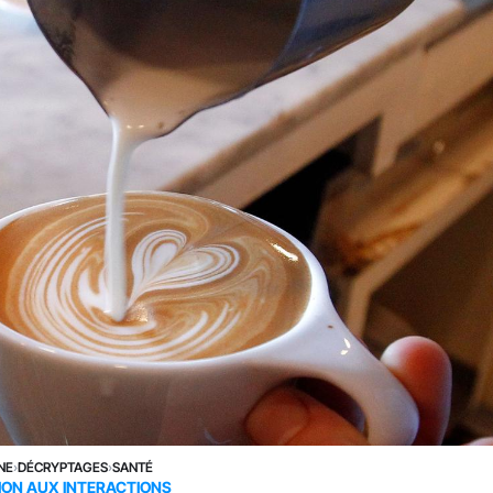
NE
›
DÉCRYPTAGES
›
SANTÉ
ION AUX INTERACTIONS