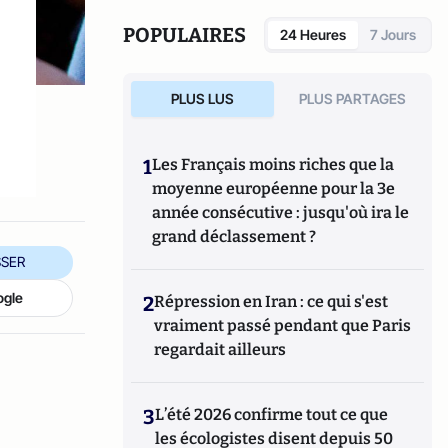
POPULAIRES
24 Heures
7 Jours
PLUS LUS
PLUS PARTAGES
1
Les Français moins riches que la
moyenne européenne pour la 3e
année consécutive : jusqu'où ira le
grand déclassement ?
SER
ogle
2
Répression en Iran : ce qui s'est
vraiment passé pendant que Paris
regardait ailleurs
3
L’été 2026 confirme tout ce que
les écologistes disent depuis 50