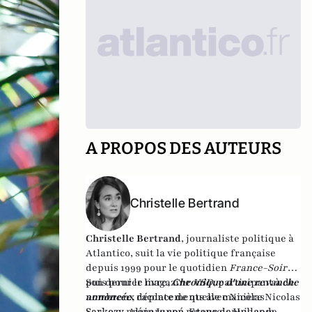
A PROPOS DES AUTEURS
Christelle Bertrand
Christelle Bertrand
, journaliste politique à
Atlantico, suit la vie politique française
depuis 1999 pour le quotidien
France-Soir
,
puis pour le magazine
Son dernier livre,
Chronique d'une revanche
VSD
, participant à de
nombreux déplacements avec Nicolas
annoncée
,
raconte de quelle manière Nicolas
Sarkozy, Alain Juppé, François Hollande,
Sarkozy prépare son retour depuis 2012