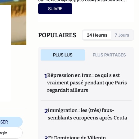
François Bayrou ou encore Ségolène Royal.
(Editions Du Moment, 2014).
SUIVRE
POPULAIRES
24 Heures
7 Jours
PLUS LUS
PLUS PARTAGES
1
Répression en Iran : ce qui s'est
vraiment passé pendant que Paris
regardait ailleurs
2
Immigration : les (très) faux-
semblants européens après Ceuta
SER
ogle
3
Et Dominique de Villepin