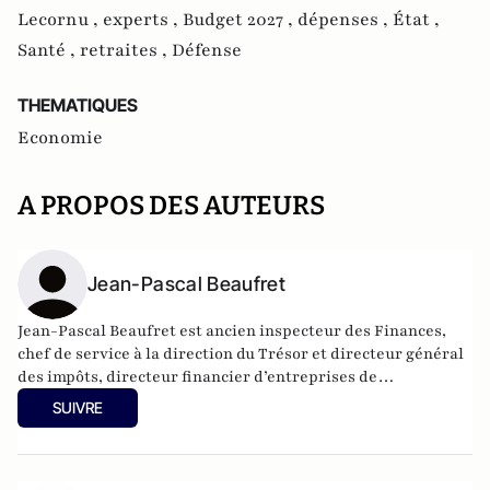
Lecornu ,
experts ,
Budget 2027 ,
dépenses ,
État ,
Santé ,
retraites ,
Défense
THEMATIQUES
Economie
A PROPOS DES AUTEURS
Jean-Pascal Beaufret
Jean-Pascal Beaufret est ancien inspecteur des Finances,
chef de service à la direction du Trésor et directeur général
des impôts, directeur financier d’entreprises de
télécommunications, associé au fonds de capital
SUIVRE
développement Ring Capital.