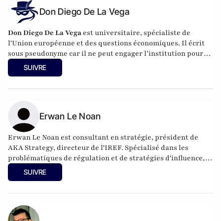
Don Diego De La Vega
Don Diego De La Vega
est universitaire, spécialiste de
l'Union européenne et des questions économiques. Il écrit
sous pseudonyme car il ne peut engager l’institution pour
laquelle il travaille.
SUIVRE
Erwan Le Noan
Erwan Le Noan est consultant en stratégie, président de
AKA Strategy, directeur de l'IREF. Spécialisé dans les
problématiques de régulation et de stratégies d'influence, il
a enseigné le droit et l'économie à Sciences Po et Assas. Il est
SUIVRE
également membre de la Fondapol et auteur de plusieurs
ouvrages.