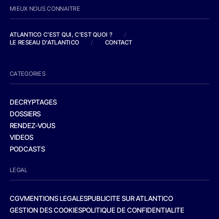
MIEUX NOUS CONNAITRE
ATLANTICO C'EST QUI, C'EST QUOI ?
/
LE RESEAU D'ATLANTICO
/
CONTACT
CATEGORIES
DECRYPTAGES
DOSSIERS
RENDEZ-VOUS
VIDEOS
PODCASTS
LEGAL
CGV
MENTIONS LEGALES
PUBLICITE SUR ATLANTICO
GESTION DES COOKIES
POLITIQUE DE CONFIDENTIALITE