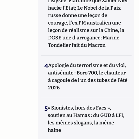
l'Elysée, Marianne que Xavier Niel
hacke l'Etat; Le Nobel de la Paix
russe donne une leçon de
courage, l'ex PM australien une
leçon de réalisme sur la Chine, la
DGSE une d'arrogance; Marine
Tondelier fait du Macron
4
Apologie du terrorisme et du viol,
antisémite : Boro 700, le chanteur
à cagoule de l’un des tubes de l’été
2026
5
« Sionistes, hors des Facs »,
soutien au Hamas : du GUD à LFI,
les mêmes slogans, la même
haine