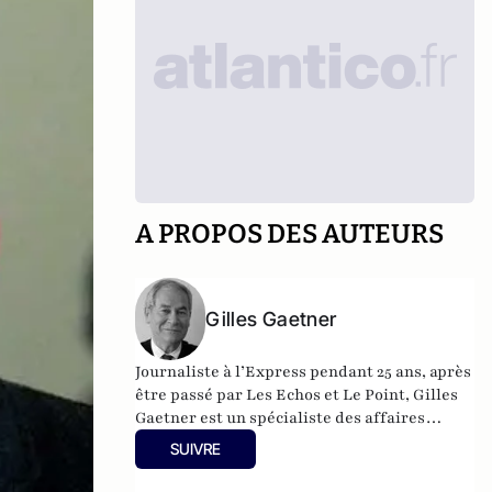
A PROPOS DES AUTEURS
Gilles Gaetner
Journaliste à l’Express pendant 25 ans, après
être passé par Les Echos et Le Point, Gilles
Gaetner est un spécialiste des affaires
politico-financières. Il a consacré un
SUIVRE
ouvrage remarqué au président de la
République, Les 100 jours de Macron