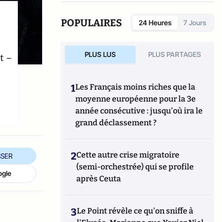
(Fauves –Editions). Il est également l’auteur
d’une quinzaine de livres parmi lesquels
POPULAIRES
24 Heures
7 Jours
L’Argent facile, dictionnaire de la corruption
en France (Stock), Le roman d’un séducteur,
les secrets de Roland Dumas (Jean-Claude
PLUS LUS
PLUS PARTAGES
t –
Lattès), La République des imposteurs
(L’Archipel), Pilleurs d’Afrique (Editions du
Cerf).
1
Les Français moins riches que la
moyenne européenne pour la 3e
année consécutive : jusqu'où ira le
grand déclassement ?
2
Cette autre crise migratoire
SER
(semi-orchestrée) qui se profile
ogle
après Ceuta
3
Le Point révèle ce qu'on sniffe à