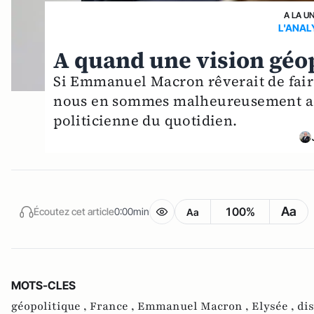
A LA U
L'ANAL
A quand une vision géop
Si Emmanuel Macron rêverait de faire
nous en sommes malheureusement act
politicienne du quotidien.
Aa
100%
Écoutez cet article
0:00min
Aa
MOTS-CLES
géopolitique ,
France ,
Emmanuel Macron ,
Elysée ,
dis