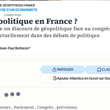
NE
›
DÉCRYPTAGES
›
FRANCE
YSE D'UN ECONOMISTE
5 mars 2023
olitique en France ?
 un discours de géopolitique face au congrè
uellement dans des débats de politique
Jean-Paul Betbeze
PARTAGER
CLAS
Ajouter Atlantico en favori sur Go
cours ,
Parlement ,
Congrès ,
prévisions