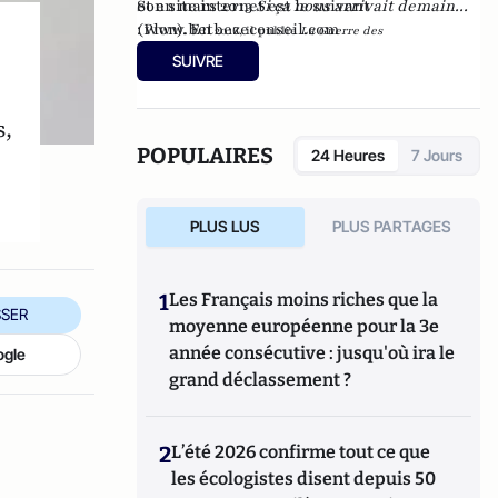
et en mars 2013
Son site internet est le suivant
Si ça nous arrivait demain...
(Plon). En
:
www.betbezeconseil.com
2016, il publie
La Guerre des
et en 2017 "La
Mondialisations
, aux éditions
Economica
SUIVRE
France, ce malade imaginaire" chez le même
éditeur.
s,
POPULAIRES
24 Heures
7 Jours
PLUS LUS
PLUS PARTAGES
1
Les Français moins riches que la
SER
moyenne européenne pour la 3e
année consécutive : jusqu'où ira le
ogle
grand déclassement ?
2
L’été 2026 confirme tout ce que
les écologistes disent depuis 50