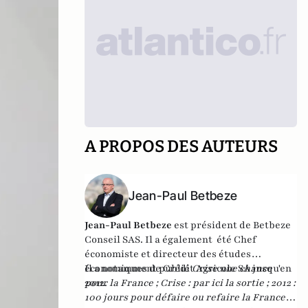
A PROPOS DES AUTEURS
Jean-Paul Betbeze
Jean-Paul Betbeze
est président de Betbeze
Conseil SAS. Il a également été Chef
économiste et directeur des études
économiques de Crédit Agricole SA jusqu'en
Il a notamment publié
Crise une chance
2012.
pour la France
;
Crise : par ici la sortie
;
2012 :
100 jours pour défaire ou refaire la France
,