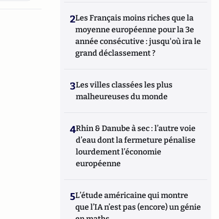
2
Les Français moins riches que la
moyenne européenne pour la 3e
année consécutive : jusqu'où ira le
grand déclassement ?
3
Les villes classées les plus
malheureuses du monde
4
Rhin & Danube à sec : l’autre voie
d’eau dont la fermeture pénalise
lourdement l’économie
européenne
5
L’étude américaine qui montre
que l’IA n’est pas (encore) un génie
en maths