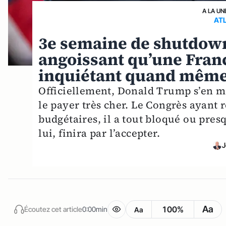
A LA UN
AT
3e semaine de shutdown
angoissant qu’une Fran
inquiétant quand mêm
Officiellement, Donald Trump s’en 
le payer très cher. Le Congrès ayant 
budgétaires, il a tout bloqué ou pres
lui, finira par l’accepter.
J
Aa
100%
Écoutez cet article
0:00min
Aa