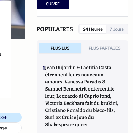
SUIVRE
POPULAIRES
24 Heures
7 Jours
PLUS LUS
PLUS PARTAGES
à
1
Jean Dujardin & Laetitia Casta
,
étrennent leurs nouveaux
amours, Vanessa Paradis &
Samuel Benchetrit enterrent le
leur; Leonardo di Caprio fond,
Victoria Beckham fait du brukini,
Cristiano Ronaldo du bisco-fils;
Suri ex Cruise joue du
SER
Shakespeare queer
ogle