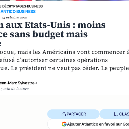
E
›
DÉCRYPTAGES
›
BUSINESS
LANTICO BUSINESS
13 octobre 2025
 aux Etats-Unis : moins
ce sans budget mais
e
moque, mais les Américains vont commencer 
refusé d’autoriser certaines opérations
que. Le président ne veut pas céder. Le peuple
ean-Marc Sylvestre
5 min de lecture
PARTAGER
CLAS
Ajouter Atlantico en favori sur Go