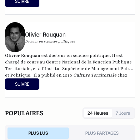
SUIVRE
Olivier Rouquan
Docteur en sciences politiques
Olivier Rouquan
est docteur en science politique. Il est
chargé de cours au Centre National de la Fonction Publique
Territoriale, et à l’Institut Supérieur de Management Public
et Politique.
Il a publié en 2010
Culture Territoriale
chez
Gualino Editeur,
Droit constitutionnel et gouvernances
SUIVRE
politiques
, chez Gualino, septembre 2014
,
Développement
durable des territoires
,
(Gualino) en 2016,
Culture
territoriale
, (Gualino) 2016 et
En finir avec le Président
,
(Editions François Bourin) en 2017.
POPULAIRES
24 Heures
7 Jours
PLUS LUS
PLUS PARTAGES