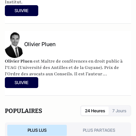
Institut.
SUIVRE
Olivier Pluen
Olivier
Pluen
est Maître de conférences en droit public à
l'UAG (Université des Antilles et de la Guyane). Prix de
l'Ordre des avocats aux Conseils. Il est l’auteur
de
L’inamovibilité des magistrats : un modèle ?
SUIVRE
POPULAIRES
24 Heures
7 Jours
PLUS LUS
PLUS PARTAGES