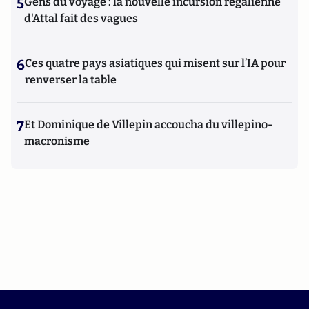
5
Gens du voyage : la nouvelle incursion régalienne
d'Attal fait des vagues
6
Ces quatre pays asiatiques qui misent sur l’IA pour
renverser la table
7
Et Dominique de Villepin accoucha du villepino-
macronisme