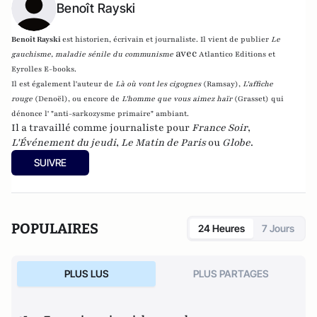
Benoît Rayski
Benoît Rayski
est historien, écrivain et journaliste. Il vient de publier
Le
avec
gauchisme, maladie sénile du communisme
Atlantico Editions et
Eyrolles E-books.
Il est également l'auteur de
Là où vont les cigognes
(Ramsay),
L'affiche
rouge
(Denoël), ou encore de
L'homme que vous aimez haïr
(Grasset)
qui
dénonce l' "anti-sarkozysme primaire" ambiant.
Il a travaillé comme journaliste pour
France Soir
,
L'Événement du jeudi
,
Le Matin de Paris
ou
Globe
.
SUIVRE
POPULAIRES
24 Heures
7 Jours
PLUS LUS
PLUS PARTAGES