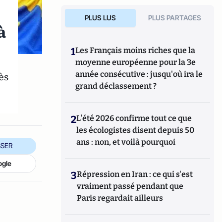
PLUS LUS
PLUS PARTAGES
à
1
Les Français moins riches que la
moyenne européenne pour la 3e
année consécutive : jusqu'où ira le
ès
grand déclassement ?
2
L’été 2026 confirme tout ce que
les écologistes disent depuis 50
ans : non, et voilà pourquoi
SER
ogle
3
Répression en Iran : ce qui s'est
vraiment passé pendant que
Paris regardait ailleurs