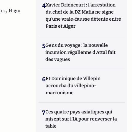
4
Xavier Driencourt : l’arrestation
ns ,
Hugo
du chef de la DZ Mafia ne signe
qu’une vraie-fausse détente entre
Paris et Alger
5
Gens du voyage : la nouvelle
incursion régalienne d'Attal fait
des vagues
6
Et Dominique de Villepin
accoucha du villepino-
macronisme
7
Ces quatre pays asiatiques qui
misent sur l’IA pour renverser la
table