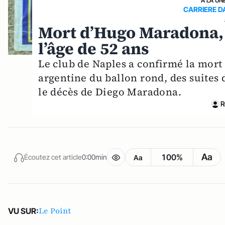
A LA UN
CARRIERE D
Mort d’Hugo Maradona, 
l’âge de 52 ans
Le club de Naples a confirmé la mort
argentine du ballon rond, des suites 
le décès de Diego Maradona.
R
Aa
100%
Écoutez cet article
0:00min
Aa
Le Point
VU SUR: