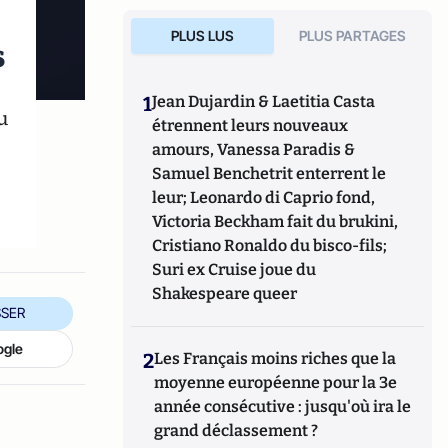
PLUS LUS
PLUS PARTAGES
s
1
Jean Dujardin & Laetitia Casta
u
étrennent leurs nouveaux
amours, Vanessa Paradis &
Samuel Benchetrit enterrent le
leur; Leonardo di Caprio fond,
Victoria Beckham fait du brukini,
Cristiano Ronaldo du bisco-fils;
Suri ex Cruise joue du
Shakespeare queer
SER
ogle
2
Les Français moins riches que la
moyenne européenne pour la 3e
année consécutive : jusqu'où ira le
grand déclassement ?