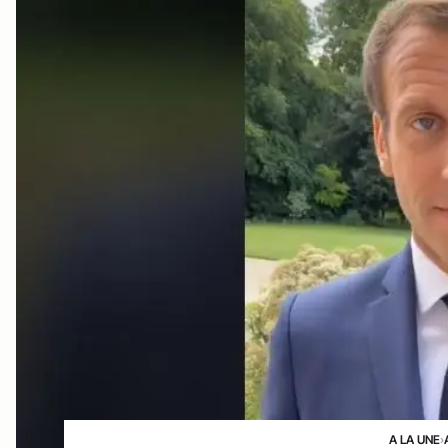
A LA UNE
›