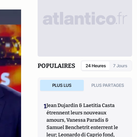
POPULAIRES
24 Heures
7 Jours
PLUS LUS
PLUS PARTAGES
1
Jean Dujardin & Laetitia Casta
étrennent leurs nouveaux
amours, Vanessa Paradis &
Samuel Benchetrit enterrent le
leur; Leonardo di Caprio fond,