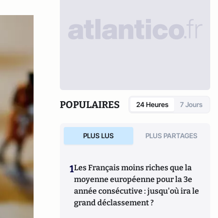
POPULAIRES
24 Heures
7 Jours
PLUS LUS
PLUS PARTAGES
1
Les Français moins riches que la
moyenne européenne pour la 3e
année consécutive : jusqu'où ira le
grand déclassement ?