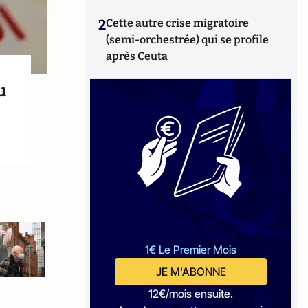
2
Cette autre crise migratoire
(semi-orchestrée) qui se profile
après Ceuta
u
1€ Le Premier Mois
JE M'ABONNE
12€/mois ensuite.