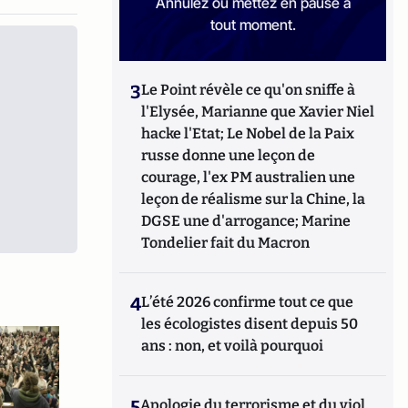
Annulez ou mettez en pause à
tout moment.
3
Le Point révèle ce qu'on sniffe à
l'Elysée, Marianne que Xavier Niel
hacke l'Etat; Le Nobel de la Paix
russe donne une leçon de
courage, l'ex PM australien une
leçon de réalisme sur la Chine, la
DGSE une d'arrogance; Marine
Tondelier fait du Macron
4
L’été 2026 confirme tout ce que
les écologistes disent depuis 50
ans : non, et voilà pourquoi
5
Apologie du terrorisme et du viol,