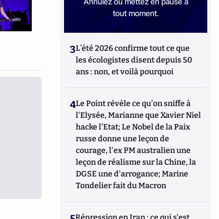
Annulez ou mettez en pause à
tout moment.
3
L’été 2026 confirme tout ce que
les écologistes disent depuis 50
ans : non, et voilà pourquoi
4
Le Point révèle ce qu'on sniffe à
l'Elysée, Marianne que Xavier Niel
hacke l'Etat; Le Nobel de la Paix
russe donne une leçon de
courage, l'ex PM australien une
leçon de réalisme sur la Chine, la
DGSE une d'arrogance; Marine
Tondelier fait du Macron
5
Répression en Iran : ce qui s'est