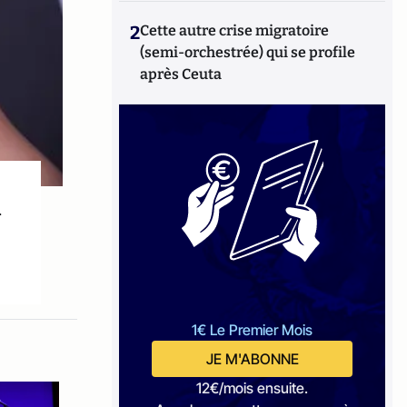
2
Cette autre crise migratoire
(semi-orchestrée) qui se profile
après Ceuta
à
1€ Le Premier Mois
JE M'ABONNE
12€/mois ensuite.