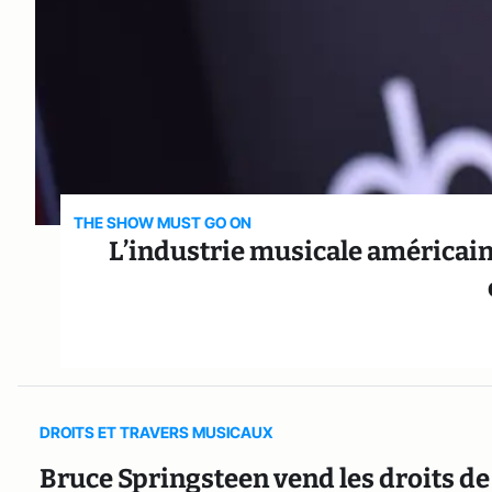
THE SHOW MUST GO ON
L’industrie musicale américaine
DROITS ET TRAVERS MUSICAUX
Bruce Springsteen vend les droits d