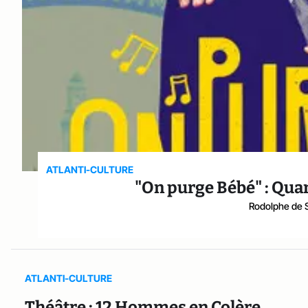
ATLANTI-CULTURE
"On purge Bébé" : Quan
Rodolphe de S
ATLANTI-CULTURE
Théâtre : 12 Hommes en Colère