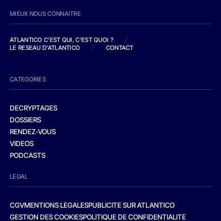
MIEUX NOUS CONNAITRE
ATLANTICO C'EST QUI, C'EST QUOI ?
/
LE RESEAU D'ATLANTICO
/
CONTACT
CATEGORIES
DECRYPTAGES
DOSSIERS
RENDEZ-VOUS
VIDEOS
PODCASTS
LEGAL
CGV
MENTIONS LEGALES
PUBLICITE SUR ATLANTICO
GESTION DES COOKIES
POLITIQUE DE CONFIDENTIALITE