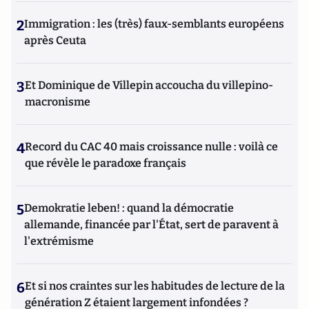
2
Immigration : les (très) faux-semblants européens
après Ceuta
3
Et Dominique de Villepin accoucha du villepino-
macronisme
4
Record du CAC 40 mais croissance nulle : voilà ce
que révèle le paradoxe français
5
Demokratie leben! : quand la démocratie
allemande, financée par l'État, sert de paravent à
l'extrémisme
6
Et si nos craintes sur les habitudes de lecture de la
génération Z étaient largement infondées ?