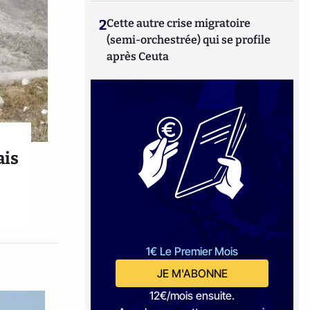
2
Cette autre crise migratoire
(semi-orchestrée) qui se profile
après Ceuta
ais
1€ Le Premier Mois
JE M'ABONNE
12€/mois ensuite.