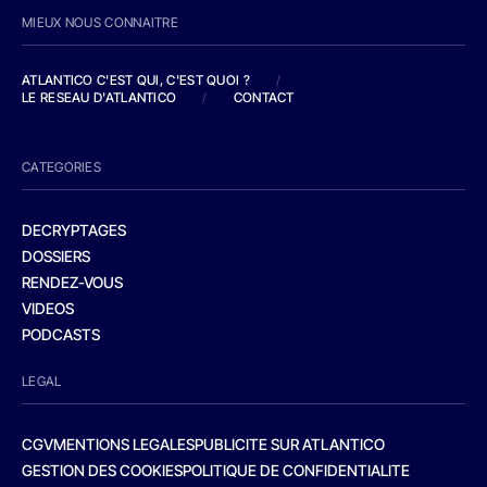
MIEUX NOUS CONNAITRE
ATLANTICO C'EST QUI, C'EST QUOI ?
/
LE RESEAU D'ATLANTICO
/
CONTACT
CATEGORIES
DECRYPTAGES
DOSSIERS
RENDEZ-VOUS
VIDEOS
PODCASTS
LEGAL
CGV
MENTIONS LEGALES
PUBLICITE SUR ATLANTICO
GESTION DES COOKIES
POLITIQUE DE CONFIDENTIALITE